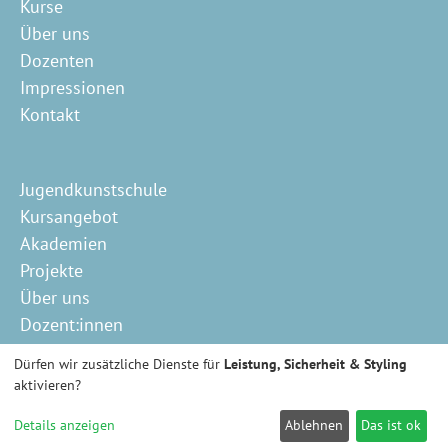
Kurse
Über uns
Dozenten
Impressionen
Kontakt
Jugendkunstschule
Kursangebot
Akademien
Projekte
Über uns
Dozent:innen
Schutzkonzept
Dürfen wir zusätzliche Dienste für
Leistung, Sicherheit & Styling
Kontakt
aktivieren?
Details anzeigen
Ablehnen
Das ist ok