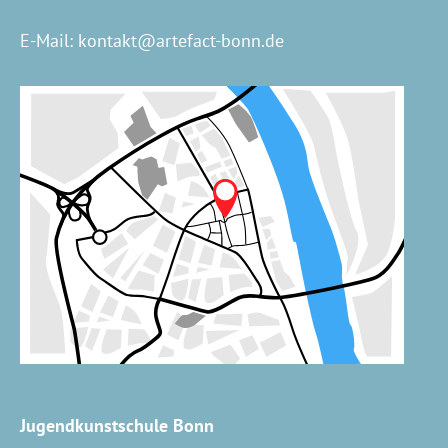
E-Mail:
kontakt@artefact-bonn.de
Jugendkunstschule Bonn