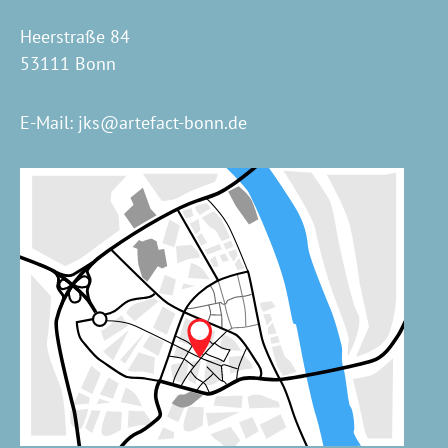
Heerstraße 84
53111 Bonn
E-Mail:
jks@artefact-bonn.de