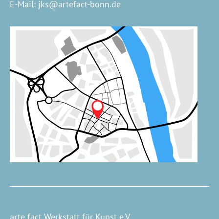
E-Mail:
jks@artefact-bonn.de
arte fact Werkstatt für Kunst e.V.