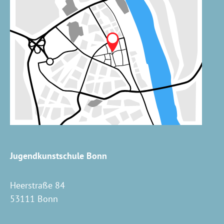
Jugendkunstschule Bonn
Heerstraße 84
53111 Bonn