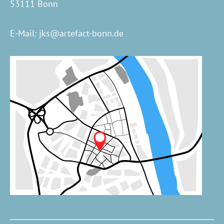
53111 Bonn
E-Mail:
jks@artefact-bonn.de