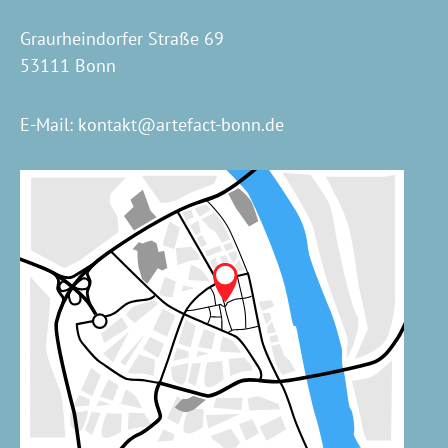
Graurheindorfer Straße 69
53111 Bonn
E-Mail:
kontakt@artefact-bonn.de