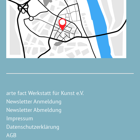
arte fact Werkstatt für Kunst e.V.
Newsletter Anmeldung
Newsletter Abmeldung
Impressum
Datenschutzerklärung
AGB