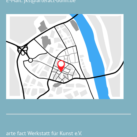
E-Mail:
jks@artefact-bonn.de
arte fact Werkstatt für Kunst e.V.