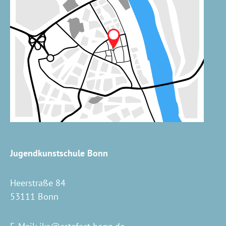
Jugendkunstschule Bonn
Heerstraße 84
53111 Bonn