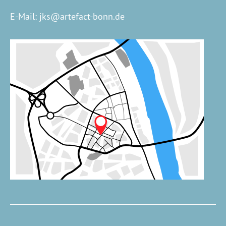
E-Mail:
jks@artefact-bonn.de