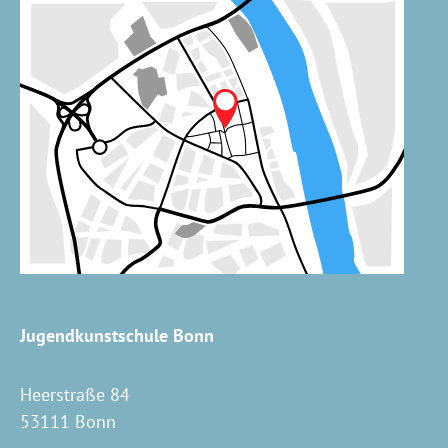
Jugendkunstschule Bonn
Heerstraße 84
53111 Bonn