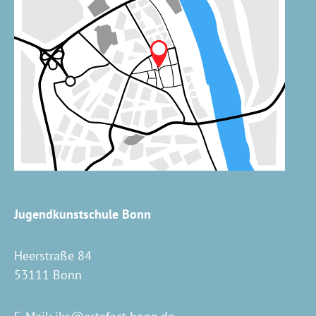
Jugendkunstschule Bonn
Heerstraße 84
53111 Bonn