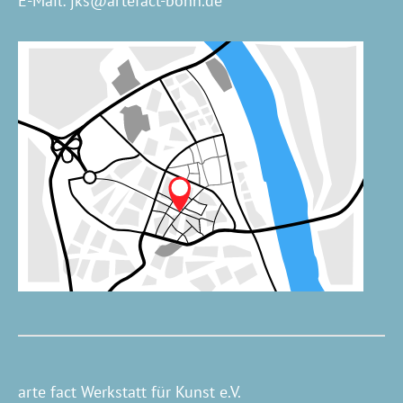
E-Mail:
jks@artefact-bonn.de
arte fact Werkstatt für Kunst e.V.