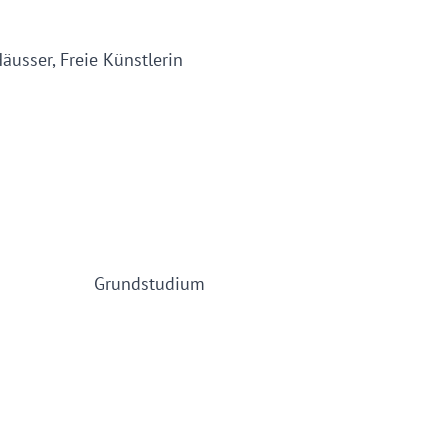
Häusser, Freie Künstlerin
2026
henende
dium