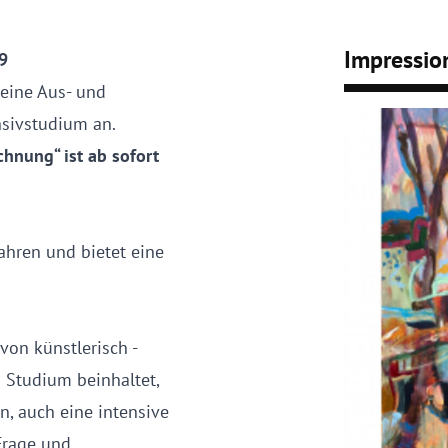
Impressio
9
 eine Aus- und
nsivstudium an.
chnung“ ist
ab sofort
ahren und bietet eine
von künstlerisch -
 Studium beinhaltet,
, auch eine intensive
Frage und