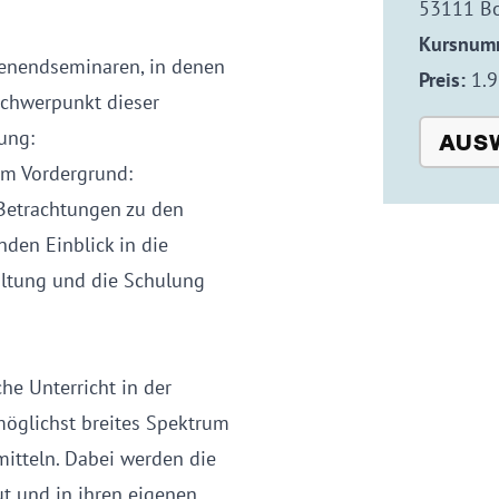
53111 B
Kursnum
enendseminaren, in denen
Preis:
1.9
schwerpunkt dieser
ung:
AUS
im Vordergrund:
Betrachtungen zu den
nden Einblick in die
altung und die Schulung
he Unterricht in der
 möglichst breites Spektrum
mitteln. Dabei werden die
t und in ihren eigenen