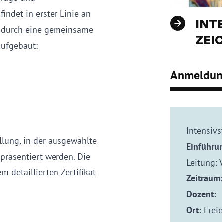
indet in erster Linie an
INT
m durch eine gemeinsame
ZEI
aufgebaut:
Anmeldu
Intensiv
llung, in der ausgewählte
Einführu
präsentiert werden. Die
Leitung: 
 detaillierten Zertifikat
Zeitraum
Dozent:
Ort:
Freie