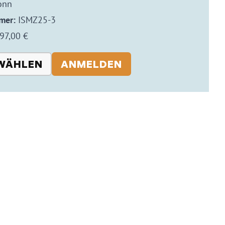
onn
mer:
ISMZ25-3
97,00 €
WÄHLEN
ANMELDEN